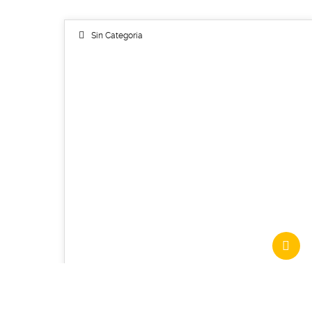
Sin Categoría
07
NOV 2013
Awesome Gallery Post