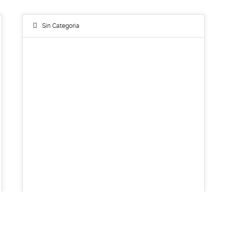
Sin Categoría
05
NOV 2013
Super Duper Audio Post